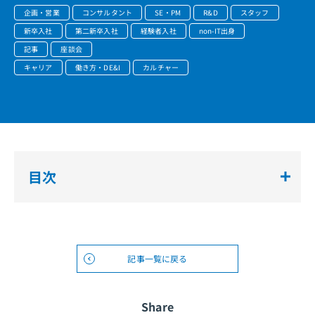
企画・営業
コンサルタント
SE・PM
R&D
スタッフ
新卒入社
第二新卒入社
経験者入社
non-IT出身
記事
座談会
キャリア
働き方・DE&I
カルチャー
目次
記事一覧に戻る
Share