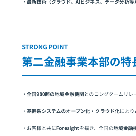
・最新技術（クラウド、AIビジネス、データ分析等
STRONG POINT
第二金融事業本部の特
・全国980超の地域金融機関
とのロングタームリレ
・
基幹系システムのオープン化・クラウド化
により
・お客様と共に
Foresight
を描き、全国の
地域金融