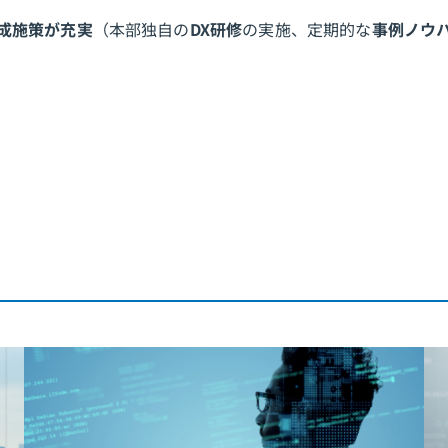
成施策が充実
（本部独自の
DX研修
の実施、定期的な
事例ノウ